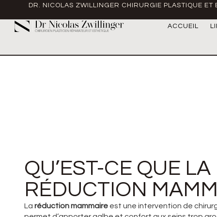
DR. NICOLAS ZWILLINGER CHIRURGIE PLASTIQUE ET
ACCUEIL
L
QU’EST-CE QUE LA
RÉDUCTION MAMM
La
réduction mammaire
est une intervention de chiru
permet d’apporter galbe et confort aux seins trop gro