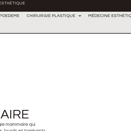
 ESTHÉTIQUE
IPOEDEME
CHIRURGIE PLASTIQUE
MÉDECINE ESTHÉTI
AIRE
rgie mammaire qui
s, lourds et tombants