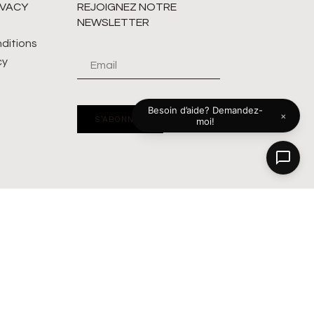
IVACY
REJOIGNEZ NOTRE
NEWSLETTER
ditions
cy
Besoin d’aide? Demandez-
×
S’ABONNER
moi!
Alternative: